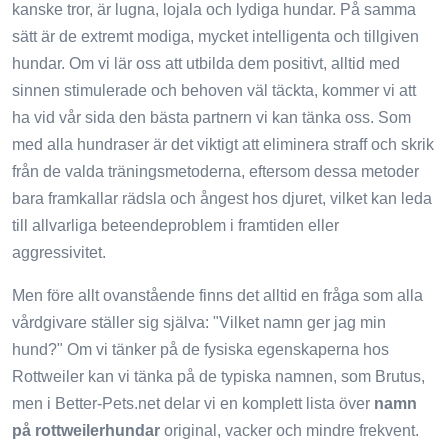
kanske tror, ​​är lugna, lojala och lydiga hundar. På samma
sätt är de extremt modiga, mycket intelligenta och tillgiven
hundar. Om vi ​​lär oss att utbilda dem positivt, alltid med
sinnen stimulerade och behoven väl täckta, kommer vi att
ha vid vår sida den bästa partnern vi kan tänka oss. Som
med alla hundraser är det viktigt att eliminera straff och skrik
från de valda träningsmetoderna, eftersom dessa metoder
bara framkallar rädsla och ångest hos djuret, vilket kan leda
till allvarliga beteendeproblem i framtiden eller
aggressivitet.
Men före allt ovanstående finns det alltid en fråga som alla
vårdgivare ställer sig själva: "Vilket namn ger jag min
hund?" Om vi ​​tänker på de fysiska egenskaperna hos
Rottweiler kan vi tänka på de typiska namnen, som Brutus,
men i Better-Pets.net delar vi en komplett lista över
namn
på rottweilerhundar
original, vacker och mindre frekvent.